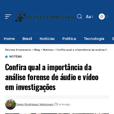
Aa
Font
Resizer
Home
Brasil
Notícias
Política
Tecnologia
Revista Empresario
>
Blog
>
Notícias
>
Confira qual a importância da análise forense de áudio e vídeo em investigações
NOTÍCIAS
Confira qual a importância da
análise forense de áudio e vídeo
em investigações
Diego Rodríguez Velázquez
2 anos ago