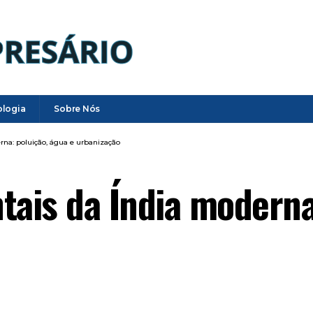
ologia
Sobre Nós
rna: poluição, água e urbanização
tais da Índia moderna