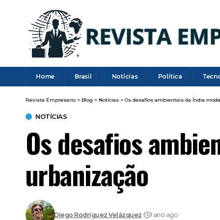
Home
Brasil
Notícias
Política
Tecn
Revista Empresario
>
Blog
>
Notícias
>
Os desafios ambientais da Índia mode
NOTÍCIAS
Os desafios ambien
urbanização
Diego Rodríguez Velázquez
1 ano ago