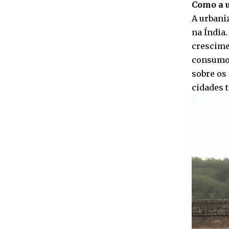
Como a u
A urbani
na Índia
crescime
consumo 
sobre os 
cidades 