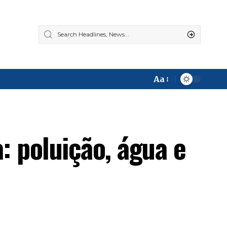
Aa
Font
Resizer
: poluição, água e