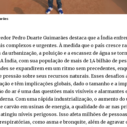
arães
edor Pedro Duarte Guimarães destaca que a Índia enfre
is complexos e urgentes. À medida que o país cresce r
 da urbanização, a poluição e a escassez de água se to
 A Índia, com sua população de mais de 1,4 bilhão de pe
ades se expandirem em um ritmo sem precedentes, enqu
e pressão sobre seus recursos naturais. Esses desafios
ação e têm implicações globais, dado o tamanho e a imp
ão do ar é uma das questões mais visíveis e alarmantes 
derna. Com uma rápida industrialização, o aumento do u
e carvão em usinas de energia, a qualidade do ar nas pr
atingiu níveis perigosos. Isso afeta milhões de pessoas
respiratórias, como asma e bronquite, além de agravar o