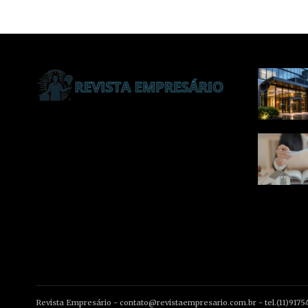
Revista Empresário -
contato@revistaempresario.com.br
- tel.(11)917