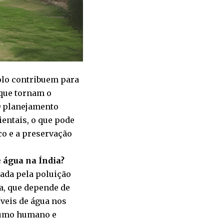
olo contribuem para
 que tornam o
O planejamento
entais, o que pode
o e a preservação
 água na Índia?
bada pela poluição
ra, que depende de
íveis de água nos
nsumo humano e