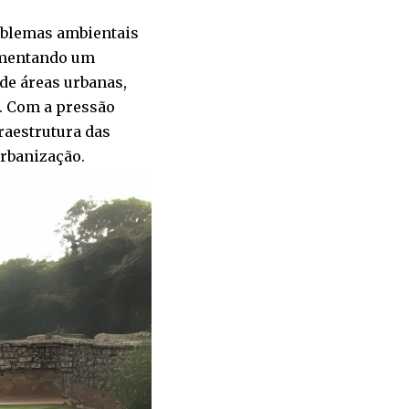
oblemas ambientais
imentando um
de áreas urbanas,
. Com a pressão
fraestrutura das
rbanização.