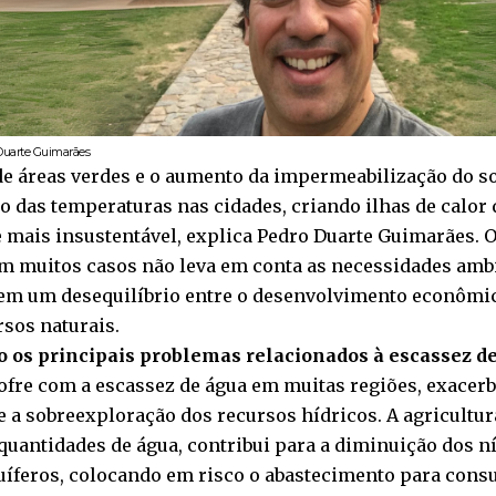
Duarte Guimarães
de áreas verdes e o aumento da impermeabilização do s
ão das temperaturas nas cidades, criando ilhas de calor
 mais insustentável, explica Pedro Duarte Guimarães. 
m muitos casos não leva em conta as necessidades ambi
 em um desequilíbrio entre o desenvolvimento econômic
rsos naturais.
o os principais problemas relacionados à escassez de
sofre com a escassez de água em muitas regiões, exacer
 e a sobreexploração dos recursos hídricos. A agricultu
quantidades de água, contribui para a diminuição dos n
quíferos, colocando em risco o abastecimento para co