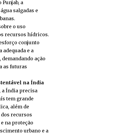
 Punjab, a
 água salgadas e
rbanas.
sobre o uso
os recursos hídricos.
esforço conjunto
ra adequada e a
ca, demandando ação
a as futuras
stentável na Índia
 a Índia precisa
aís tem grande
lica, além de
e dos recursos
 e na proteção
escimento urbano e a