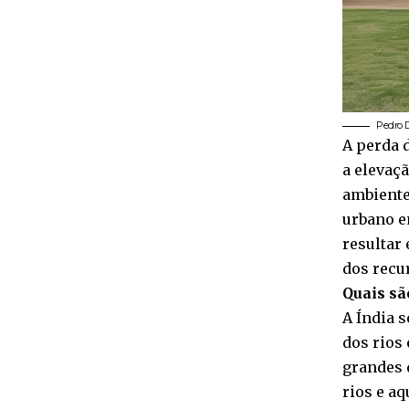
Pedro 
A perda 
a elevaç
ambiente
urbano e
resultar
dos recu
Quais sã
A Índia 
dos rios
grandes 
rios e a