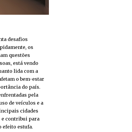
nta desafios
apidamente, os
rnam questões
ssoas, está vendo
anto lida com a
 afetam o bem-estar
ortância do país.
enfrentadas pela
so de veículos e a
incipais cidades
 e contribui para
 efeito estufa.