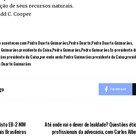
ção de seus recursos naturais.
odd C. Cooper
e aconteceu com Pedro Duarte Guimarães
Pedro Duarte
Pedro Duarte Guimarães
 Guimarães presidente da Caixa
Pedro Guimarães
Pedro Guimarães Ex-presidente d
ães presidente da Caixa
por onde anda Pedro Guimarães presidente da Caixa
presid
 Duarte Guimarães
go
Facebook
Visto EB-2 NIW
Até onde vai o dever de lealdade? Questões éti
is Brasileiros
profissionais da advocacia, com Carlos Alb