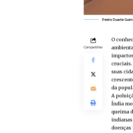
Pedro Duarte Guim
O conhec
ambienta
Compartilhar
impactos
cruciais.
suas cid
crescent
da popul
A poluiç
Índia mo
queima d
indianas 
doenças 