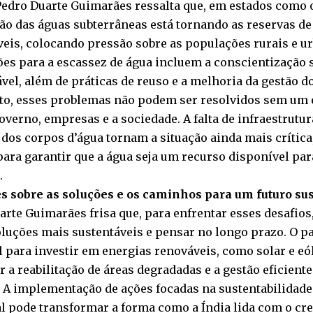
Pedro Duarte Guimarães ressalta que, em estados como o
ão das águas subterrâneas está tornando as reservas de
áveis, colocando pressão sobre as populações rurais e u
ões para a escassez de água incluem a conscientização 
vel, além de práticas de reuso e a melhoria da gestão d
to, esses problemas não podem ser resolvidos sem um 
overno, empresas e a sociedade. A falta de infraestrutu
 dos corpos d’água tornam a situação ainda mais críti
para garantir que a água seja um recurso disponível par
.
s sobre as soluções e os caminhos para um futuro su
rte Guimarães frisa que, para enfrentar esses desafios,
oluções mais sustentáveis e pensar no longo prazo. O p
l para investir em energias renováveis, como solar e eó
 a reabilitação de áreas degradadas e a gestão eficient
. A implementação de ações focadas na sustentabilidade
l pode transformar a forma como a Índia lida com o cr