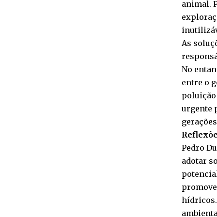
animal. 
exploraç
inutiliz
As soluç
responsá
No entan
entre o g
poluição
urgente 
gerações
Reflexõe
Pedro Dua
adotar s
potencia
promover
hídricos
ambienta