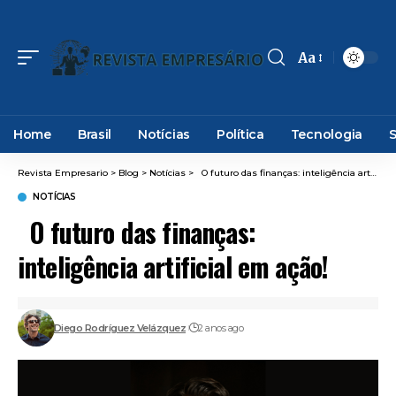
Aa
Font
Resizer
Home
Brasil
Notícias
Política
Tecnologia
Revista Empresario
>
Blog
>
Notícias
>
O futuro das finanças: inteligência artificial em ação!
NOTÍCIAS
O futuro das finanças:
inteligência artificial em ação!
Diego Rodríguez Velázquez
2 anos ago