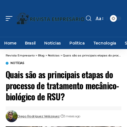
Aa
Font
Resizer
Home
Brasil
Notícias
Política
Tecnologia
Revista Empresario
>
Blog
>
Notícias
>
Quais são as principais etapas do processo de tratamento mecânico-biológico de RSU?
NOTÍCIAS
Quais são as principais etapas do
processo de tratamento mecânico-
biológico de RSU?
Diego Rodríguez Velázquez
3 meses ago