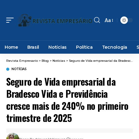
Aa
Font
Resizer
Home
Brasil
Notícias
Política
Tecnologia
Revista Empresario
>
Blog
>
Notícias
>
Seguro de Vida empresarial da Bradesco Vida e Previdência cresce mais de 240% no primeiro trimestre de 2025
NOTÍCIAS
Seguro de Vida empresarial da
Bradesco Vida e Previdência
cresce mais de 240% no primeiro
trimestre de 2025