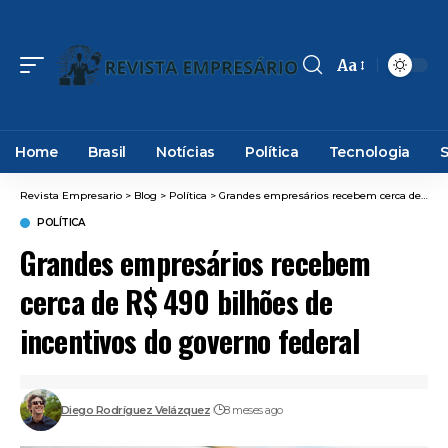
Aa
Font
Resizer
Home
Brasil
Notícias
Política
Tecnologia
Revista Empresario
>
Blog
>
Política
>
Grandes empresários recebem cerca de R$ 490 bilhões de incentivos do governo federal
POLÍTICA
Grandes empresários recebem
cerca de R$ 490 bilhões de
incentivos do governo federal
Diego Rodríguez Velázquez
8 meses ago