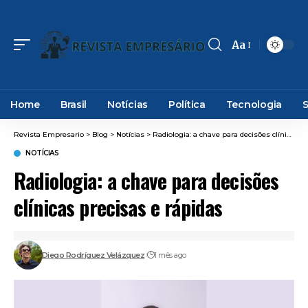
Aa
Font
Resizer
Home
Brasil
Notícias
Política
Tecnologia
Revista Empresario
>
Blog
>
Notícias
>
Radiologia: a chave para decisões clínicas precisas e rápidas
NOTÍCIAS
Radiologia: a chave para decisões
clínicas precisas e rápidas
Diego Rodríguez Velázquez
1 mês ago