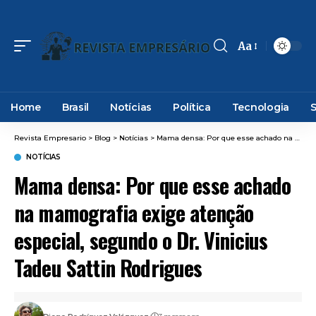
Aa
Font
Resizer
Home
Brasil
Notícias
Política
Tecnologia
Revista Empresario
>
Blog
>
Notícias
>
Mama densa: Por que esse achado na mamografia exige atenção especial, segundo o Dr. Vinicius Tadeu Sattin Rodrigues
NOTÍCIAS
Mama densa: Por que esse achado
na mamografia exige atenção
especial, segundo o Dr. Vinicius
Tadeu Sattin Rodrigues