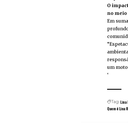
O impact
no meio
Em suma,
profundo
comunida
“Espetac
ambienta
responsá
um motor
‘
Lina
Tag:
Quem é Lina R