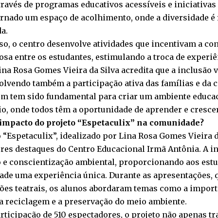
través de programas educativos acessíveis e iniciativas 
ornado um espaço de acolhimento, onde a diversidade é 
a.
so, o centro desenvolve atividades que incentivam a co
sa entre os estudantes, estimulando a troca de experiê
na Rosa Gomes Vieira da Silva acredita que a inclusão v
volvendo também a participação ativa das famílias e da
m tem sido fundamental para criar um ambiente educac
rio, onde todos têm a oportunidade de aprender e crescer
 impacto do projeto “Espetaculix” na comunidade?
o “Espetaculix”, idealizado por Lina Rosa Gomes Vieira d
res destaques do Centro Educacional Irmã Antônia. A ini
 e conscientização ambiental, proporcionando aos estu
de uma experiência única. Durante as apresentações,
sões teatrais, os alunos abordaram temas como a import
, a reciclagem e a preservação do meio ambiente.
rticipação de 510 espectadores, o projeto não apenas t