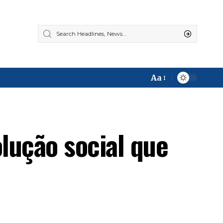
Aa
Font
Resizer
olução social que