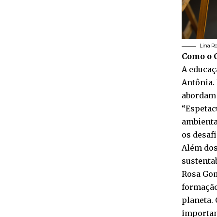
Lina Ro
Como o C
A educaç
Antônia.
abordam 
“Espetac
ambienta
os desafi
Além dos
sustenta
Rosa Gom
formação
planeta.
importan