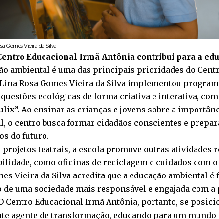
sa Gomes Vieira da Silva
entro Educacional Irmã Antônia contribui para a ed
ão ambiental é uma das principais prioridades do Cent
 Lina Rosa Gomes Vieira da Silva implementou program
questões ecológicas de forma criativa e interativa, com
ulix”. Ao ensinar as crianças e jovens sobre a importân
l, o centro busca formar cidadãos conscientes e prepar
os do futuro.
 projetos teatrais, a escola promove outras atividades 
bilidade, como oficinas de reciclagem e cuidados com o
es Vieira da Silva acredita que a educação ambiental é
 de uma sociedade mais responsável e engajada com a 
 O Centro Educacional Irmã Antônia, portanto, se posi
te agente de transformação, educando para um mundo 