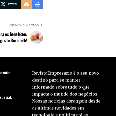
Twitter
PRÓXIMO ARTIGO
ira os benefícios
usto Berchielli!
ancária
RevistaEmpresario é o seu novo
destino para se manter
informado sobre tudo o que
impacta o mundo dos negócios.
pecial,
Nossas notícias abrangem desde
as últimas novidades em
tecnologia e política até as