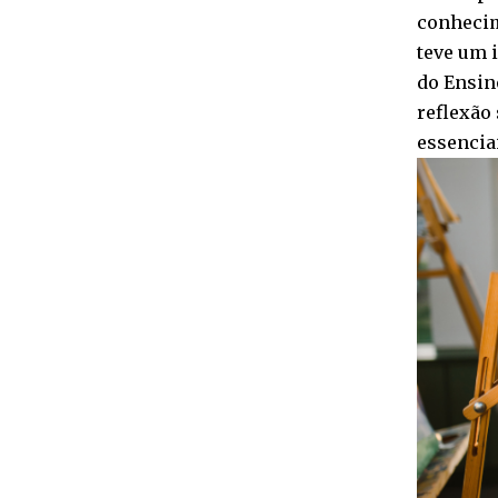
conhecim
teve um 
do Ensino
reflexão
essencia