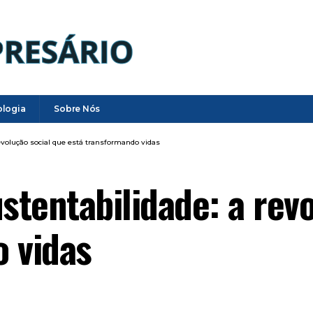
ologia
Sobre Nós
revolução social que está transformando vidas
stentabilidade: a rev
 vidas