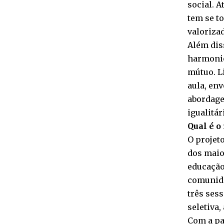
social. A
tem se t
valorizad
Além dis
harmonio
mútuo. Li
aula, en
abordage
igualitá
Qual é o
O projet
dos maio
educação
comunida
três ses
seletiva
Com a pa