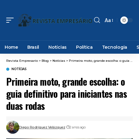
Aa
Font
Resizer
Home
Brasil
Notícias
Política
Tecnologia
Revista Empresario
>
Blog
>
Notícias
>
Primeira moto, grande escolha: o guia definitivo para iniciantes nas duas rodas
NOTÍCIAS
Primeira moto, grande escolha: o
guia definitivo para iniciantes nas
duas rodas
Diego Rodríguez Velázquez
2 anos ago